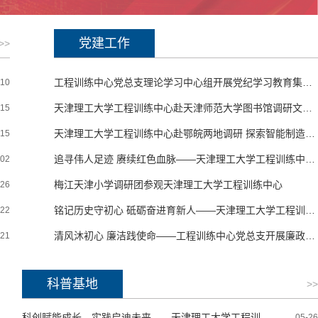
党建工作
>>
工程训练中心党总支理论学习中心组开展党纪学习教育集中读书学习 学习《中国共产党纪律处分条例》
-10
天津理工大学工程训练中心赴天津师范大学图书馆调研文化建设工作
-15
天津理工大学工程训练中心赴鄂皖两地调研 探索智能制造产教融合与AI实训新路径
-15
追寻伟人足迹 赓续红色血脉——天津理工大学工程训练中心党总支组织党员参观润园红色主题展览
-02
梅江天津小学调研团参观天津理工大学工程训练中心
-26
铭记历史守初心 砥砺奋进育新人——天津理工大学工程训练中心组织教师参观纪念抗日战争胜利80周年文物展
-22
清风沐初心 廉洁践使命——工程训练中心党总支开展廉政主题党日活动
-21
科普基地
>>
科创赋能成长，实践启迪未来——天津理工大学工程训练中心接待塘沽二中师生研学活动
05-26